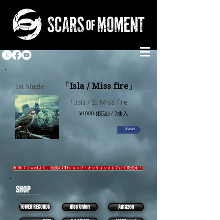
​「Isla / Miss fire」
st Single
1
1.
/ 2. Miss fire
Isla
¥1000-(税込) / 2曲入
Teaser
​2020.7.1.wedより、全国のCDショップ・オンラインストアにて発売中！
SHOP
TOWER RECORDS
disc Union
Amazon